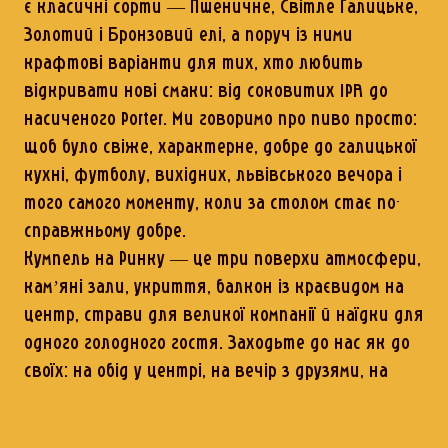
є класичні сорти — Пшеничне, Світле Галицьке,
Золотий і Бронзовий елі, а поруч із ними
крафтові варіанти для тих, хто любить
відкривати нові смаки: від соковитих IPA до
насиченого Porter. Ми говоримо про пиво просто:
щоб було свіже, характерне, добре до галицької
кухні, футболу, вихідних, львівського вечора і
того самого моменту, коли за столом стає по-
справжньому добре.
Кумпель на Ринку — це три поверхи атмосфери,
кам’яні зали, укриття, балкон із краєвидом на
центр, страви для великої компанії й наїдки для
одного голодного гостя. Заходьте до нас як до
своїх: на обід у центрі, на вечір з друзями, на
пиво після прогулянки, на святкування або
просто на добрий львівський настрій. Бо тут