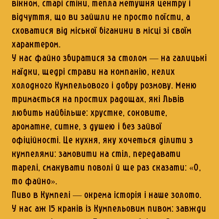
вікном, старі стіни, тепла метушня центру і
відчуття, що ви зайшли не просто поїсти, а
сховатися від міської біганини в місці зі своїм
характером.
У нас файно збиратися за столом — на галицькі
наїдки, щедрі страви на компанію, келих
холодного Кумпельового і добру розмову. Меню
тримається на простих радощах, які Львів
любить найбільше: хрустке, соковите,
ароматне, ситне, з душею і без зайвої
офіційності. Це кухня, яку хочеться ділити з
кумпелями: замовити на стіл, передавати
тарелі, смакувати поволі й ще раз сказати: «О,
то файно».
Пиво в Кумпелі — окрема історія і наше золото.
У нас аж 15 кранів із Кумпельовим пивом: завжди