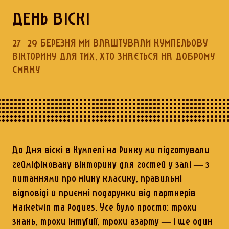
ДЕНЬ ВІСКІ
27–29 БЕРЕЗНЯ МИ ВЛАШТУВАЛИ КУМПЕЛЬОВУ
ВІКТОРИНУ ДЛЯ ТИХ, ХТО ЗНАЄТЬСЯ НА ДОБРОМУ
СМАКУ
До Дня віскі в Кумпелі на Ринку ми підготували
гейміфіковану вікторину для гостей у залі — з
питаннями про міцну класику, правильні
відповіді й приємні подарунки від партнерів
Marketwin та Pogues. Усе було просто: трохи
знань, трохи інтуїції, трохи азарту — і ще один