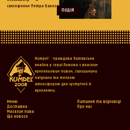
саксофоном Петра Балога
ПОДІЯ
Kumpel’ - правдива батярська
кнайпа у серці Львова з власним
кумпельовим пивом, галицькими
наїдками та теплою
атмосферою для зустрічей із
кумпелями.
Меню
Питання та відповіді
Доставка
Про нас
Магазин пива
Що нового
ЗАБРОНЮВАТИ