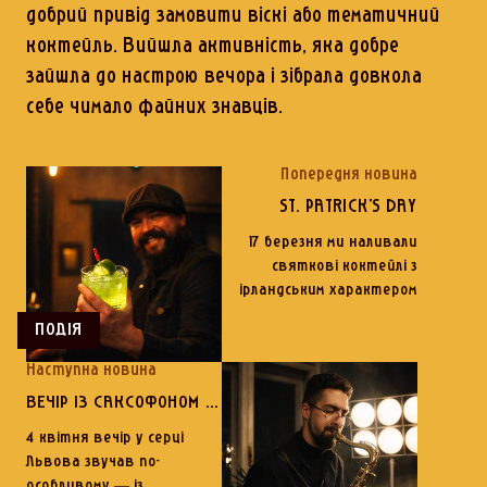
добрий привід замовити віскі або тематичний
коктейль. Вийшла активність, яка добре
зайшла до настрою вечора і зібрала довкола
себе чимало файних знавців.
Попередня новина
ST. PATRICK'S DAY
17 березня ми наливали
святкові коктейлі з
ірландським характером
ПОДІЯ
Наступна новина
ВЕЧІР ІЗ САКСОФОНОМ У КУМПЕЛІ
4 квітня вечір у серці
Львова звучав по-
особливому — із