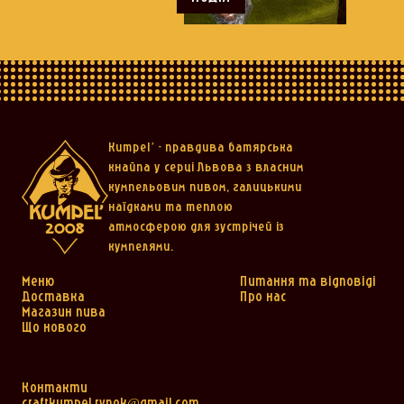
Kumpel’ - правдива батярська
кнайпа у серці Львова з власним
кумпельовим пивом, галицькими
наїдками та теплою
атмосферою для зустрічей із
кумпелями.
Меню
Питання та відповіді
Доставка
Про нас
Магазин пива
Що нового
ЗАБРОНЮВАТИ
Контакти
craftkumpel.rynok@gmail.com