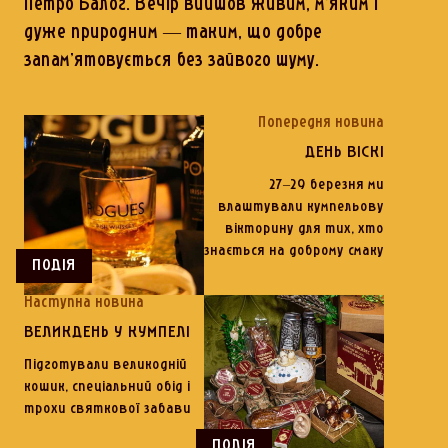
Петро Балог. Вечір вийшов живим, м'яким і
дуже природним — таким, що добре
запам'ятовується без зайвого шуму.
Попередня новина
ДЕНЬ ВІСКІ
27–29 березня ми
влаштували кумпельову
вікторину для тих, хто
знається на доброму смаку
ПОДІЯ
Наступна новина
ВЕЛИКДЕНЬ У КУМПЕЛІ
Підготували великодній
кошик, спеціальний обід і
трохи святкової забави
ПОДІЯ